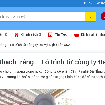
Dự Án
Hệ th
hẩm
Chính sách
Tin Tức
Kinh nghiệm h
ắng – Lộ trình từ công ty Đá Mỹ Nghệ đến USA
hạch trắng – Lộ trình từ công ty 
g cho thị trường trong nước.
Công ty cổ phần đá mỹ nghệ Đà Nẵng
c
ất vui mừng khi hoàn thành xong bức
tượng Chúa bằng đá
cẩm thạch tr