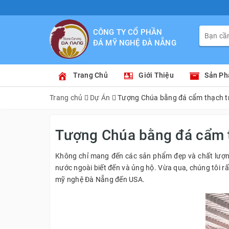
CÔNG TY CỔ PHẦN
ĐÁ MỸ NGHỆ ĐÀ NẴNG
Trang Chủ
Giới Thiệu
Sản P
Trang chủ
Dự Án
Tượng Chúa bằng đá cẩm thạch tr
Tượng Chúa bằng đá cẩm t
Không chỉ mang đến các sản phẩm đẹp và chất lượn
nước ngoài biết đến và ủng hộ. Vừa qua, chúng tôi r
mỹ nghệ Đà Nẵng đến USA.