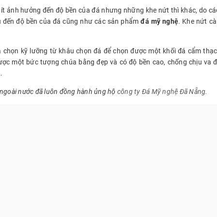
úng ít ảnh hưởng đến độ bền của đá nhưng những khe nứt thì khác, do c
u đến độ bền của đá cũng như các sản phẩm
đá mỹ nghệ
. Khe nứt c
ựa chọn kỹ lưỡng từ khâu chọn đá để chọn được một khối đá cẩm thạch 
 được một bức tượng chúa bằng đẹp và có độ bền cao, chống chịu va đ
A
.
 ngoài nước đã luôn đồng hành ủng hộ
công ty Đá Mỹ nghệ Đã Nẵng.