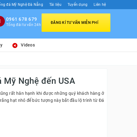
ống đá Mỹ Nghệ Đà Nẵng
Tài liệu
Tuyển dụng
Liên hệ
0961 678 679
ĐĂNG KÍ TƯ VẤN MIỄN PHÍ
Tổng đài tư vấn 24h
ay
Videos
Đá Mỹ Nghệ đến USA
ũng rất hân hạnh khi được những quý khách hàng ở
ắng hạt nhỏ để bức tượng này bắt đầu lộ trình từ Đá