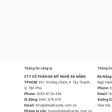
Thông tin công ty
Thông ti
CTY CỔ PHẦN ĐÁ MỸ NGHỆ ĐÀ NẴNG
Đà Nẵng
TPHCM:
851 Trường Chinh, P. Tây Thạnh,
Ngũ Hàn
Q. Tân Phú
Phone:
0
Phone:
0283.8126.456
Email:
th
Di động:
0961 678 679
Xưởng S
Email:
info@dieukhacda.com.vn
Hòa Hải,
Phòng tư vấn:
tuvan@dieukhacda.com.vn