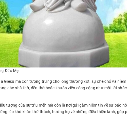
ợng Đức Mẹ.
 Giêsu mà còn tượng trưng cho lòng thương xót, sự che chở và niềm tin
g các nhà thờ, đền thờ hoặc khuôn viên công cộng như một lời nhắc nh
biểu tượng của sự trìu mến mà còn là nơi gửi gắm niềm tin về sự bảo 
ững lúc khó khăn thử thách, hướng họ về những điều thiện lành, góp p