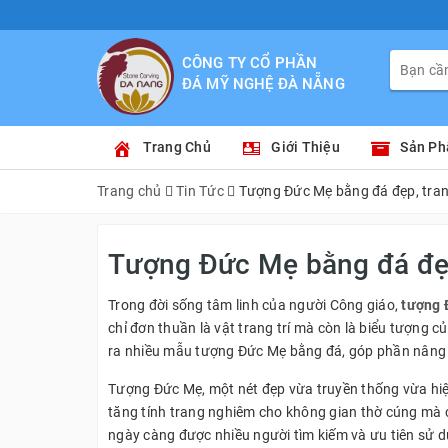
CÔNG TY CỔ PHẦN
ĐÁ MỸ NGHỆ ĐÀ NẴNG
Trang Chủ
Giới Thiệu
Sản P
Trang chủ
Tin Tức
Tượng Đức Mẹ bằng đá đẹp, tra
Tượng Đức Mẹ bằng đá đẹp
Trong đời sống tâm linh của người Công giáo,
tượng 
chỉ đơn thuần là vật trang trí mà còn là biểu tượng c
ra nhiều mẫu tượng Đức Mẹ bằng đá, góp phần nâng ca
Tượng Đức Mẹ, một nét đẹp vừa truyền thống vừa hiện
tăng tính trang nghiêm cho không gian thờ cúng mà cò
ngày càng được nhiều người tìm kiếm và ưu tiên sử d