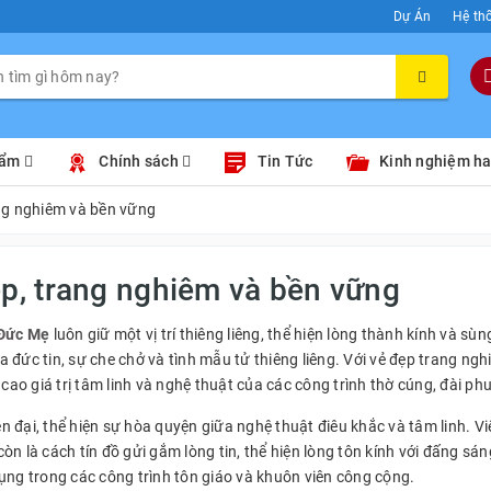
Dự Án
Hệ th
hẩm
Chính sách
Tin Tức
Kinh nghiệm h
ng nghiêm và bền vững
, trang nghiêm và bền vững
Đức Mẹ
luôn giữ một vị trí thiêng liêng, thể hiện lòng thành kính và 
ủa đức tin, sự che chở và tình mẫu tử thiêng liêng. Với vẻ đẹp trang n
o giá trị tâm linh và nghệ thuật của các công trình thờ cúng, đài p
 đại, thể hiện sự hòa quyện giữa nghệ thuật điêu khắc và tâm linh. V
n là cách tín đồ gửi gắm lòng tin, thể hiện lòng tôn kính với đấng sán
ụng trong các công trình tôn giáo và khuôn viên công cộng.