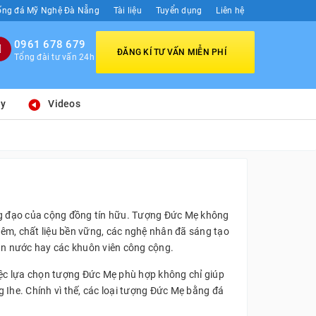
ống đá Mỹ Nghệ Đà Nẵng
Tài liệu
Tuyển dụng
Liên hệ
0961 678 679
ĐĂNG KÍ TƯ VẤN MIỄN PHÍ
Tổng đài tư vấn 24h
ay
Videos
sùng đạo của cộng đồng tín hữu. Tượng Đức Mẹ không
ghiêm, chất liệu bền vững, các nghệ nhân đã sáng tạo
hun nước hay các khuôn viên công cộng.
iệc lựa chọn tượng Đức Mẹ phù hợp không chỉ giúp
g Ihe. Chính vì thế, các loại tượng Đức Mẹ bằng đá