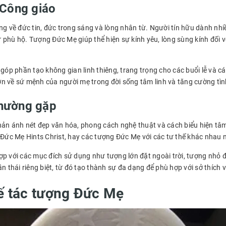
 Công giáo
g về đức tin, đức trong sáng và lòng nhân từ. Người tín hữu dành nhiề
phù hộ. Tượng Đức Mẹ giúp thể hiện sự kính yêu, lòng sùng kính đối 
góp phần tạo không gian linh thiêng, trang trọng cho các buổi lễ và cá
 về sứ mệnh của người mẹ trong đời sống tâm linh và tăng cường tình 
thường gặp
ản ánh nét đẹp văn hóa, phong cách nghệ thuật và cách biểu hiện tâm
c Mẹ Hints Christ, hay các tượng Đức Mẹ với các tư thế khác nhau nh
 với các mục đích sử dụng như tượng lớn đặt ngoài trời, tượng nhỏ để
n thái riêng biệt, từ đó tạo thành sự đa dạng để phù hợp với sở thíc
hế tác tượng Đức Mẹ