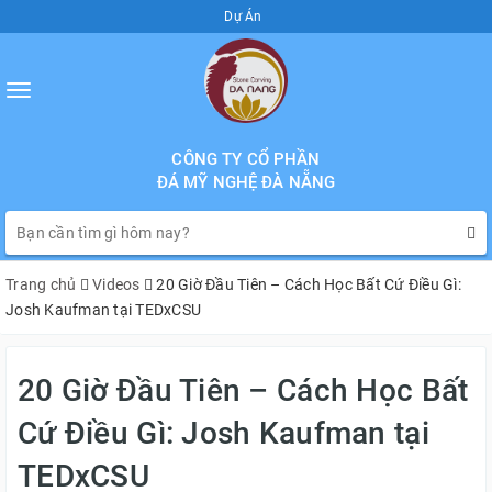
Dự Án
Toggle
navigation
CÔNG TY CỔ PHẦN
ĐÁ MỸ NGHỆ ĐÀ NẴNG
Trang chủ
Videos
20 Giờ Đầu Tiên – Cách Học Bất Cứ Điều Gì:
Josh Kaufman tại TEDxCSU
20 Giờ Đầu Tiên – Cách Học Bất
Cứ Điều Gì: Josh Kaufman tại
TEDxCSU