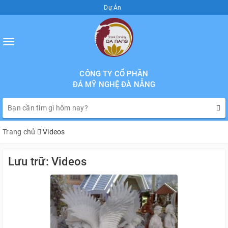
Dự Án
Toggle
navigation
CÔNG TY CỔ PHẦN
ĐÁ MỸ NGHỆ ĐÀ NẴNG
Trang chủ
Videos
Lưu trữ: Videos