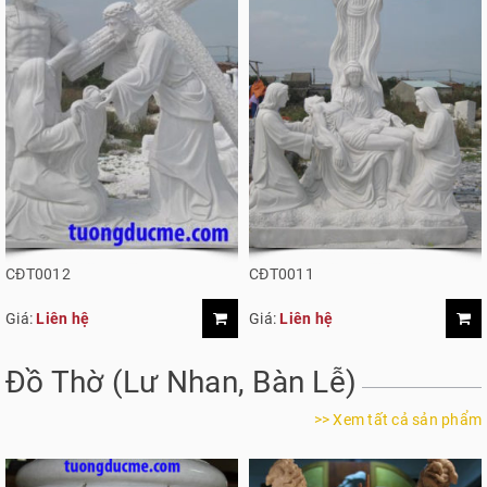
CĐT0012
CĐT0011
Giá:
Liên hệ
Giá:
Liên hệ
Đồ Thờ (Lư Nhan, Bàn Lễ)
>> Xem tất cả sản phẩm