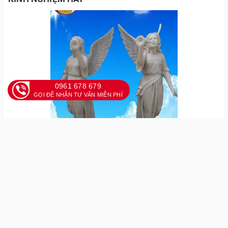
0961 678 679
GỌI ĐỂ NHẬN TƯ VẤN MIỄN PHÍ
Tượng thiên thần Công giáo đẹp, giá rẻ tại Đá mỹ nghệ Đà
Nẵng
25/04/2022
Tượng Đức Mẹ bằng đá với vẻ đẹp làm xoa dịu lòng người
Tượng Đức Mẹ bằng đá mỹ nghệ tự nhiên cho không gian
ngoài trời, sân vườn
Vẻ đẹp về tượng Đức Mẹ bằng đá tại cơ sở Đá mỹ nghệ Đà